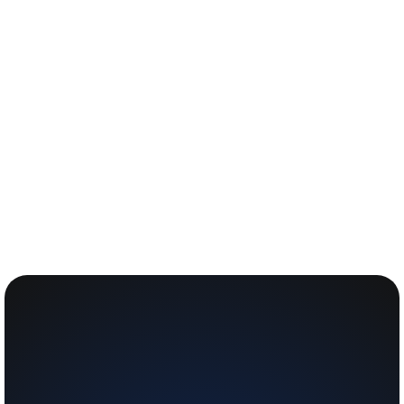
4 MIN LESEDAUER
Warum Sie ein Fahrtenbuch führen
sollten
Sie fragen sich, warum Sie ein Fahrtenbuch führen sollten? Sie
haben Bedenken, ob die Vorteile für Sie überwiegen? Sie
können das Risiko bei Betriebsprüfungen nicht genau
einschätzen? Wir haben für Sie Antworten zu den häufigsten
Fragen zum Führen eines Fahrtenbuchs gesammelt.
Zum Artikel