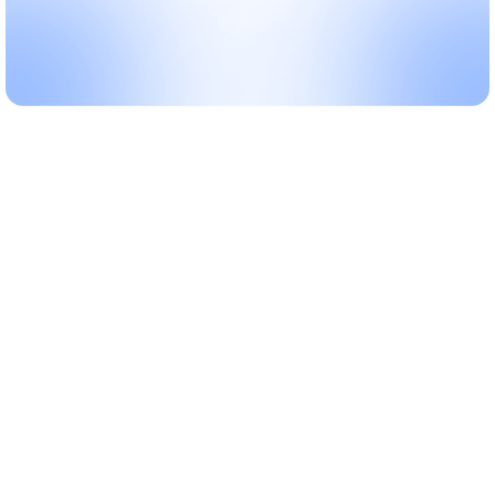
Herausforderungen im
Fuhrparkmanagement
Vorteile eines digitalen
Fuhrparkmanagements
Praxisbeispiele für digitale
Fuhrparkverwaltung
Fazit