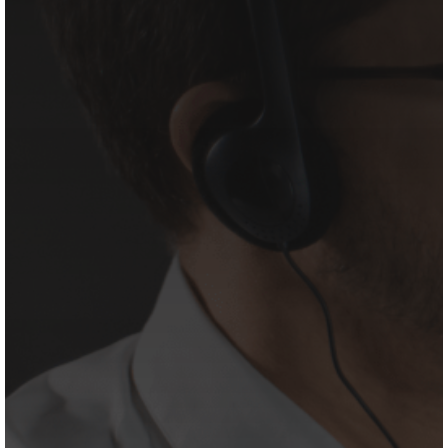
Ihr Vorname
*
Ihr Nachname
*
Ihre Business E-Mail
*
Ihre Telefonnummer
*
Ihr Unternehmen
*
Straße, Hausnummer
*